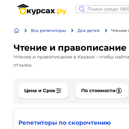
Нейросеть и ИИ
Все репетиторы
Для детей
Чтение 
Программирование
Чтение и правописание 
Бизнес и финансы
Чтение и правописание в Казани - чтобы найт
Дизайн
отзывы.
Аналитика
Цена и Срок
По стоимости
Видео, фото, аудио
Маркетинг
Иностранный язык
Репетиторы по скорочтению