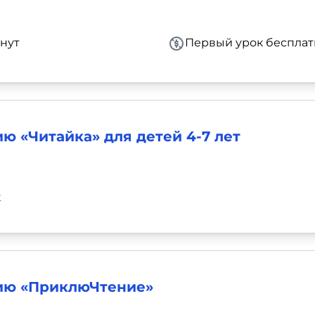
нут
Первый урок бесплат
ю «Читайка» для детей 4-7 лет
к
нию «ПриклюЧтение»