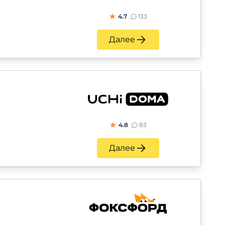
4.7
133
Далее
4.8
83
Далее