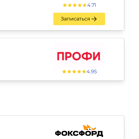
4.71
Записаться
4.95