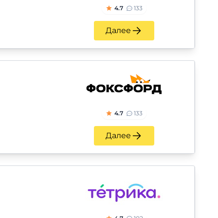
4.7
133
Далее
4.7
133
Далее