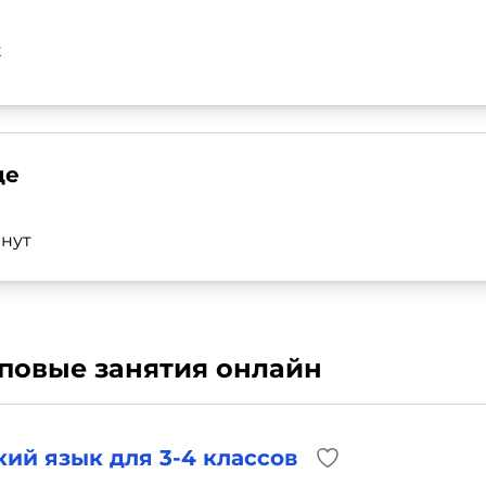
к
де
нут
пповые занятия онлайн
ий язык для 3-4 классов