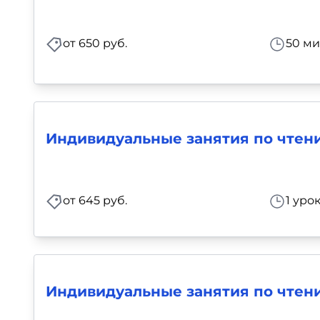
Для детей
от 650 руб.
50 ми
Красота, здоровье, фитнес
Психология и саморазвитие
Прочее
Индивидуальные занятия по чтени
Репетиторы
от 645 руб.
1 уро
Тесты на профориентацию
Индивидуальные занятия по чте