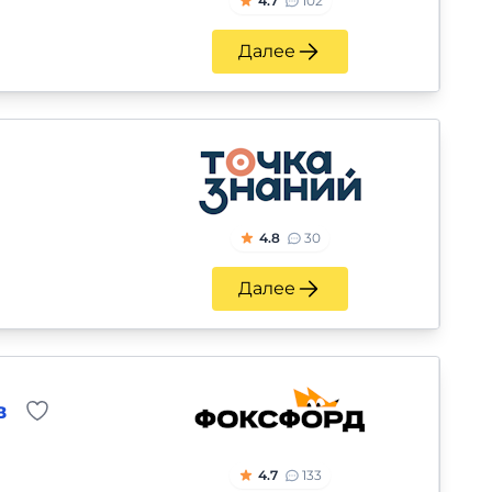
4.7
102
Далее
4.8
30
Далее
в
4.7
133