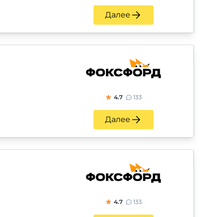
Далее
4.7
133
Далее
4.7
133