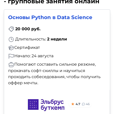
- групповые занятия онлайн
и
саморазвитие
Основы Python в Data Science
Прочее
20 000 руб.
Репетиторы
Длительность:
2 недели
Сертификат
Тесты
Начало: 24 августа
на
Помогают составить сильное резюме,
профориентацию
прокачать софт-скиллы и научиться
проходить собеседования, чтобы получить
оффер мечты.
4.7
46