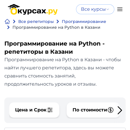
Все курсы
Нейросеть
Все курсы
Все репетиторы
Программирование
Нейросеть и ИИ
и ИИ
Программирование на Python в Казани
Курсы по
Программирование
искусственному
Программирование на Python -
интеллекту
репетиторы в Казани
Бизнес
Курсы по нейросетям
Программирование на Python в Казани - чтобы
и
Бесплатно
найти лучшего репетитора, здесь вы можете
финансы
сравнить стоимость занятий,
продолжительность уроков и отзывы.
Дизайн
Аналитика
Цена и Срок
По стоимости
Видео,