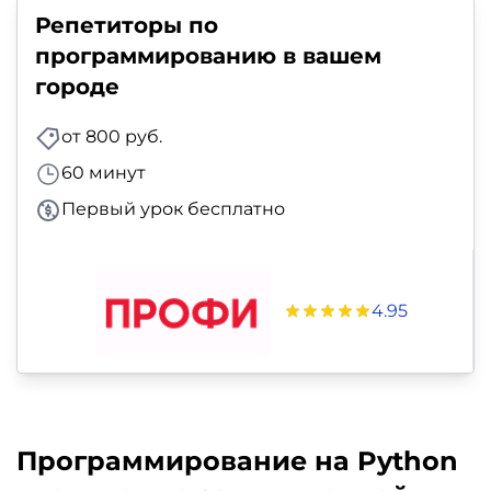
фото,
Репетиторы по
аудио
программированию в вашем
городе
Маркетинг
от 800 руб.
Иностранный
60 минут
язык
Первый урок бесплатно
Для
детей
4.95
Красота,
здоровье,
фитнес
Программирование на Python
Психология