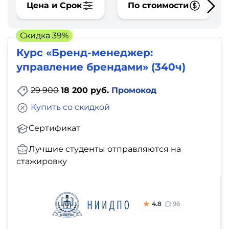
фото,
Цена и Срок
По стоимости
аудио
Скидка 39%
Маркетинг
Курс «Бренд-менеджер:
управление брендами» (340ч)
Иностранный
язык
29 900
18 200 руб.
Промокод
Купить со скидкой
Для
Сертификат
детей
Лучшие студенты отправляются на
Красота,
стажировку
здоровье,
фитнес
4.8
96
Психология