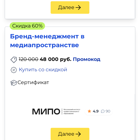
и
Далее
саморазвитие
Скидка 60%
Прочее
Бренд-менеджмент в
Репетиторы
медиапространстве
120 000
48 000 руб.
Промокод
Тесты
на
Купить со скидкой
профориентацию
Сертификат
4.9
90
Далее