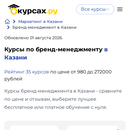
Все курсы
Нейросеть
Все курсы
Маркетинг в Казани
Нейросеть и ИИ
и ИИ
Бренд-менеджмент в Казани
Курсы по
Обновлено 01 августа 2026.
Программирование
искусственному
Курсы по бренд-менеджменту
в
интеллекту
Бизнес
Казани
Курсы по нейросетям
и
Бесплатно
Рейтинг 35 курсов
по цене от 980 до 272000
финансы
рублей
Дизайн
Курсы бренд-менеджмента в Казани - сравните
по цене и отзывам, выберите лучшее
Аналитика
бесплатное или платное обучение с нуля.
Видео,