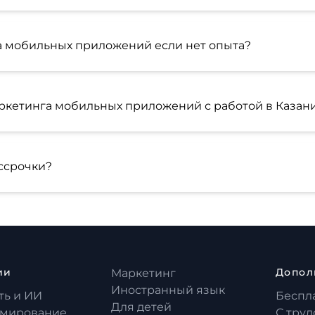
а мобильных приложений если нет опыта?
ркетинга мобильных приложений с работой в Казан
ссрочки?
ии
Допол
Маркетинг
Иностранный язык
ть и ИИ
Беспл
Для детей
мирование
С тру