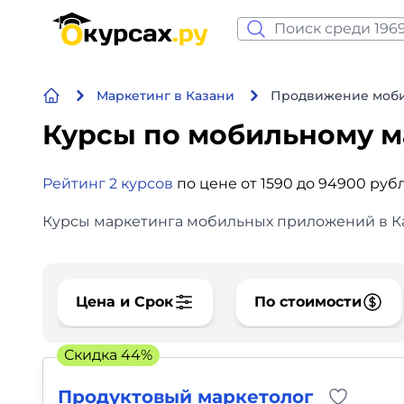
Нейросеть и ИИ
Маркетинг в Казани
Продвижение моби
Программирование
Курсы по мобильному 
Бизнес и финансы
Рейтинг 2 курсов
по цене от 1590 до 94900 руб
Дизайн
Курсы маркетинга мобильных приложений в Каз
Аналитика
Видео, фото, аудио
Цена и Срок
По стоимости
Маркетинг
Скидка 44%
Иностранный язык
Продуктовый маркетолог