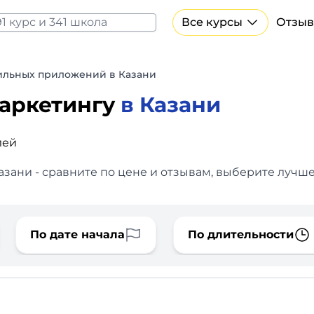
Все курсы
Отзыв
Все курсы Нейросеть и ИИ
Курсы по искусственному интеллекту
льных приложений в Казани
Курсы по нейросетям
маркетингу
в Казани
Бесплатно
лей
ани - сравните по цене и отзывам, выберите лучше
По дате начала
По длительности