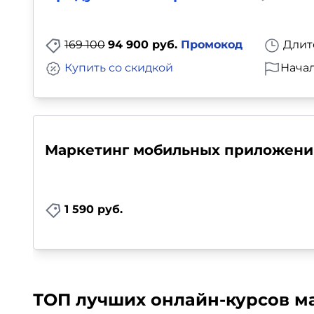
Для детей
169 100
94 900 руб.
Промокод
Длит
Красота, здоровье, фитнес
Купить со скидкой
Начал
Психология и саморазвитие
Прочее
Маркетинг мобильных приложени
Репетиторы
Тесты на профориентацию
1 590 руб.
ТОП лучших онлайн-курсов м