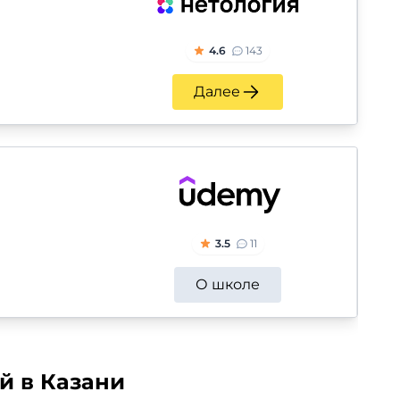
4.6
143
Далее
3.5
11
О школе
й в Казани