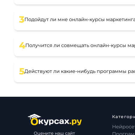
3
Подойдут ли мне онлайн-курсы маркетинг
4
Получится ли совмещать онлайн-курсы ма
5
Действуют ли какие-нибудь программы ра
Категор
Нейросе
Оцените наш сайт
Програм