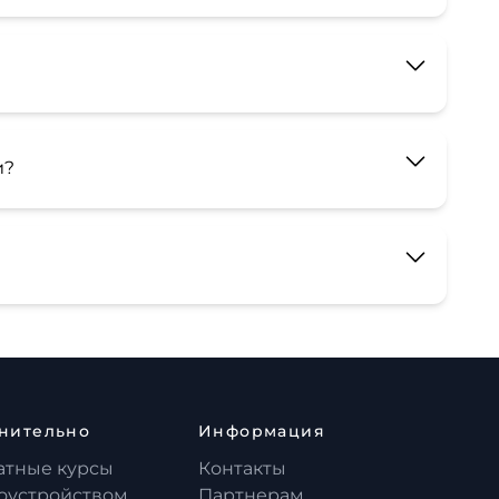
и?
нительно
Информация
атные курсы
Контакты
доустройством
Партнерам