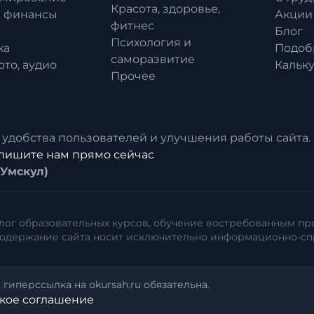
Красота, здоровье,
и финансы
Акции
фитнес
Блог
Психология и
ка
Подоб
саморазвитие
ото, аудио
Кальк
Прочее
 удобства пользователей и улучшения работы сайта.
пишите нам прямо сейчас
 (Умскул)
талог образовательных курсов, обучение востребованным п
содержание сайта носит исключительно информационно-спр
гиперссылка на okursah.ru обязательна.
кое соглашение