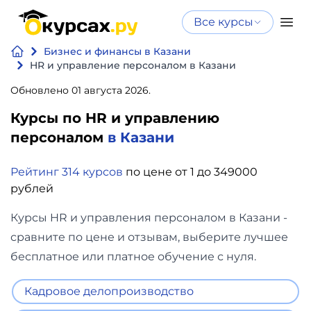
Все курсы
Нейросеть
Все курсы
Бизнес и финансы в Казани
Нейросеть и ИИ
и ИИ
HR и управление персоналом в Казани
Курсы по
Обновлено 01 августа 2026.
Программирование
искусственному
Курсы по HR и управлению
интеллекту
Бизнес
персоналом
в Казани
Курсы по нейросетям
и
Бесплатно
Рейтинг 314 курсов
по цене от 1 до 349000
финансы
рублей
Дизайн
Курсы HR и управления персоналом в Казани -
сравните по цене и отзывам, выберите лучшее
Аналитика
бесплатное или платное обучение с нуля.
Видео,
Кадровое делопроизводство