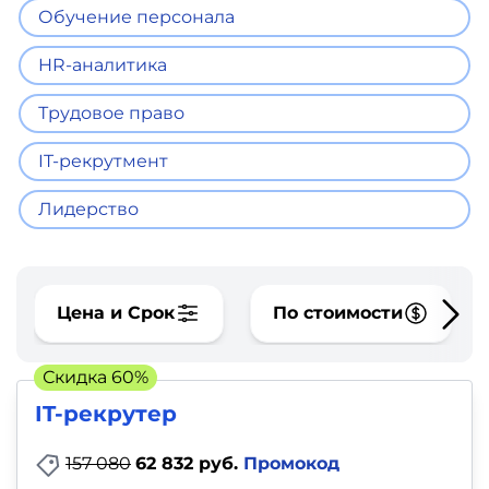
фото,
Обучение персонала
аудио
HR-аналитика
Маркетинг
Трудовое право
Иностранный
IT-рекрутмент
язык
Лидерство
Для
детей
Цена и Срок
По стоимости
Красота,
здоровье,
Скидка 60%
фитнес
IT-рекрутер
Психология
157 080
62 832 руб.
Промокод