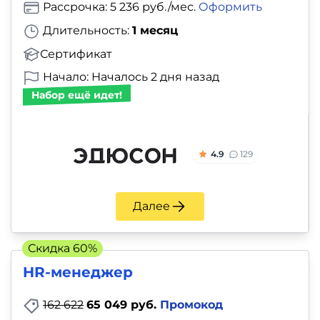
и
Рассрочка: 5 236 руб./мес.
Оформить
саморазвитие
Длительность:
1 месяц
Сертификат
Прочее
Начало: Началось 2 дня назад
Набор ещё идет!
Репетиторы
Тесты
4.9
129
на
профориентацию
Далее
Скидка 60%
HR-менеджер
162 622
65 049 руб.
Промокод