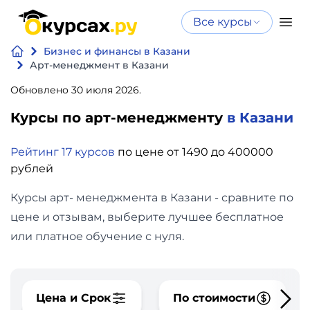
Все курсы
Нейросеть
Все курсы
Бизнес и финансы в Казани
Нейросеть и ИИ
и ИИ
Арт-менеджмент в Казани
Курсы по
Обновлено 30 июля 2026.
Программирование
искусственному
Курсы по арт-менеджменту
в Казани
интеллекту
Бизнес
Курсы по нейросетям
Рейтинг 17 курсов
по цене от 1490 до 400000
и
Бесплатно
рублей
финансы
Курсы арт- менеджмента в Казани - сравните по
Дизайн
цене и отзывам, выберите лучшее бесплатное
или платное обучение с нуля.
Аналитика
Видео,
Цена и Срок
По стоимости