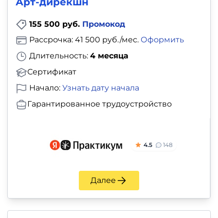
Арт‑дирекшн
и
саморазвитие
155 500 руб.
Промокод
Рассрочка: 41 500 руб./мес.
Оформить
Прочее
Длительность:
4 месяца
Репетиторы
Сертификат
Начало:
Узнать дату начала
Тесты
Гарантированное трудоустройство
на
профориентацию
4.5
148
Далее