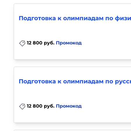
Для детей
Подготовка к олимпиадам по физике
Красота, здоровье, фитнес
Психология и саморазвитие
12 800 руб.
Промокод
Прочее
Репетиторы
Подготовка к олимпиадам по русск
Тесты на профориентацию
12 800 руб.
Промокод