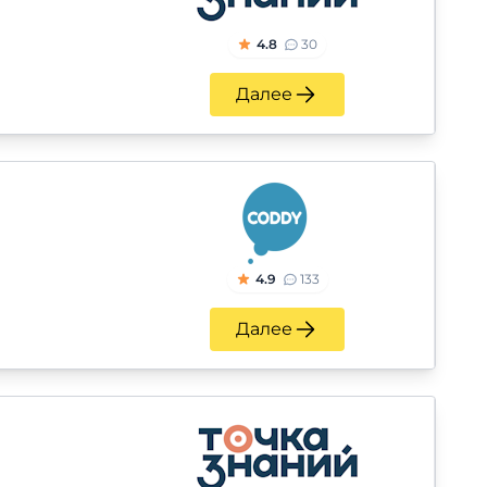
4.8
30
Далее
4.9
133
Далее