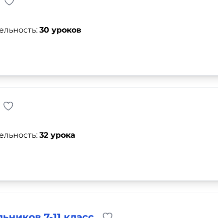
ельность:
30 уроков
ельность:
32 урока
ьников 7-11 класс