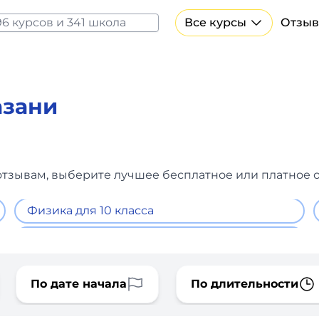
Все курсы
Отзыв
Все курсы Нейросеть и ИИ
Курсы по искусственному интеллекту
Курсы по нейросетям
азани
Бесплатно
и отзывам, выберите лучшее бесплатное или платное о
Физика для 10 класса
По дате начала
По длительности