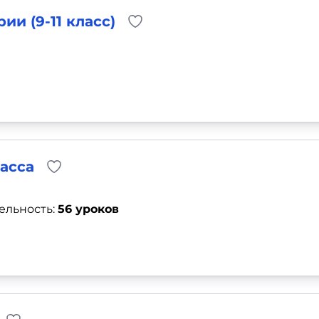
и (9-11 класс)
асса
ельность:
56 уроков