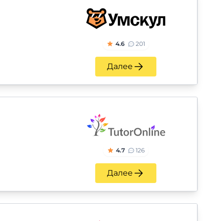
4.6
201
Далее
4.7
126
Далее