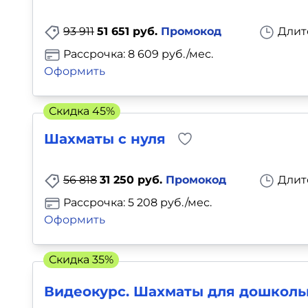
Для детей
93 911
51 651 руб.
Промокод
Длит
Красота, здоровье, фитнес
Рассрочка: 8 609 руб./мес.
Оформить
Психология и саморазвитие
Скидка 45%
Прочее
Шахматы с нуля
Репетиторы
56 818
31 250 руб.
Промокод
Длит
Тесты на профориентацию
Рассрочка: 5 208 руб./мес.
Оформить
Скидка 35%
Видеокурс. Шахматы для дошкольн