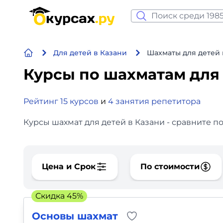
Нейросеть и ИИ
Для детей в Казани
Шахматы для детей 
Программирование
Курсы по шахматам для
Бизнес и финансы
Рейтинг 15 курсов
и
4 занятия репетитора
Дизайн
Курсы шахмат для детей в Казани - сравните п
Аналитика
Видео, фото, аудио
Цена и Срок
По стоимости
Маркетинг
Скидка 45%
Иностранный язык
Основы шахмат