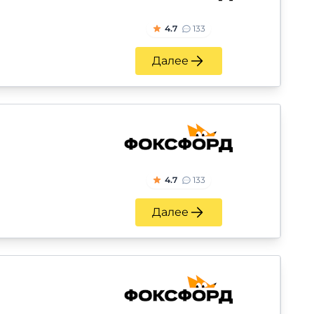
4.7
133
Далее
4.7
133
Далее