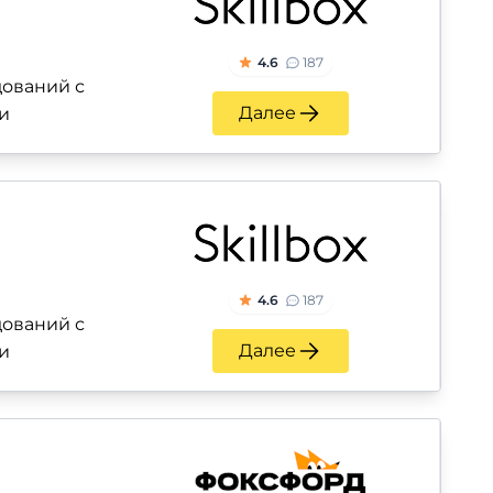
4.6
187
ований с
Далее
и
4.6
187
ований с
Далее
и