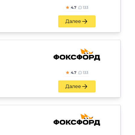
4.7
133
Далее
4.7
133
Далее