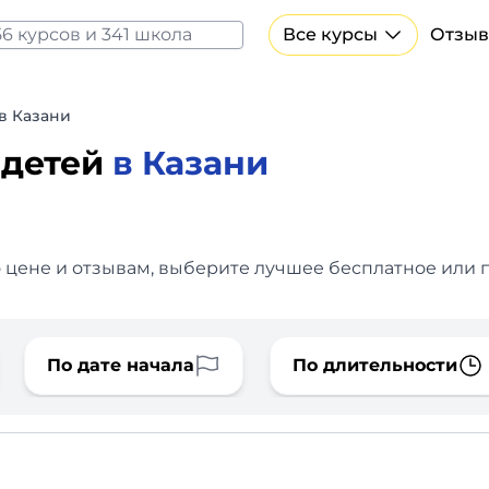
Все курсы
Отзыв
Все курсы Нейросеть и ИИ
Курсы по искусственному интеллекту
в Казани
Курсы по нейросетям
 детей
в Казани
Бесплатно
о цене и отзывам, выберите лучшее бесплатное или п
По дате начала
По длительности