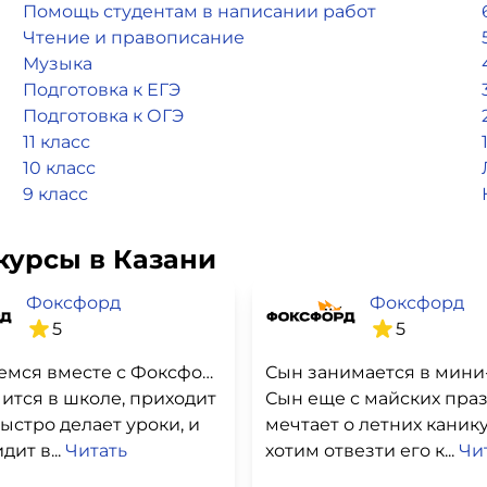
Помощь студентам в написании работ
Чтение и правописание
Музыка
Подготовка к ЕГЭ
Подготовка к ОГЭ
11 класс
10 класс
9 класс
курсы в Казани
Фоксфорд
Фоксфорд
5
5
Развиваемся вместе с Фоксфорд
ится в школе, приходит
Сын еще с майских пра
ыстро делает уроки, и
мечтает о летних канику
дит в...
Читать
хотим отвезти его к...
Чи