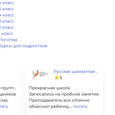
6 класс
5 класс
4 класс
3 класс
2 класс
1 класс
Логопед
Курсы для подростков
Русская шахматная школа
5
Сын занимается в мини-группе по шахматам
Прекрасная школа
здников
Записались на пробное занятие.
лах,
Преподаватель все отлично
тать
объяснил ребёнку,...
Читать