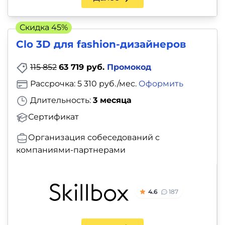
и
саморазвитие
Скидка 45%
Clo 3D для fashion-дизайнеров
Прочее
115 852
63 719 руб.
Промокод
Репетиторы
Рассрочка: 5 310 руб./мес.
Оформить
Тесты
Длительность:
3 месяца
на
Сертификат
профориентацию
Организация собеседований с
компаниями-партнерами
4.6
187