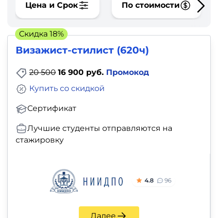
фото,
Цена и Срок
По стоимости
аудио
Скидка 18%
Маркетинг
Визажист-стилист (620ч)
Иностранный
20 500
16 900 руб.
Промокод
язык
Купить со скидкой
Для
Сертификат
детей
Лучшие студенты отправляются на
стажировку
Красота,
здоровье,
фитнес
4.8
96
Психология
Далее