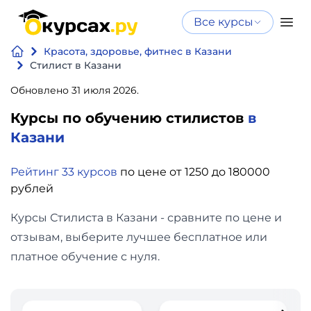
Все курсы
Нейросеть
Все курсы
Красота, здоровье, фитнес в Казани
Нейросеть и ИИ
и ИИ
Стилист в Казани
Курсы по
Обновлено 31 июля 2026.
Программирование
искусственному
Курсы по обучению стилистов
в
интеллекту
Бизнес
Казани
Курсы по нейросетям
и
Бесплатно
Рейтинг 33 курсов
по цене от 1250 до 180000
финансы
рублей
Дизайн
Курсы Стилиста в Казани - сравните по цене и
отзывам, выберите лучшее бесплатное или
Аналитика
платное обучение с нуля.
Видео,