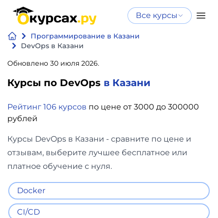
Все курсы
Нейросеть
Все курсы
Программирование в Казани
Нейросеть и ИИ
и ИИ
DevOps в Казани
Курсы по
Обновлено 30 июля 2026.
Программирование
искусственному
Курсы по DevOps
в Казани
интеллекту
Бизнес
Курсы по нейросетям
Рейтинг 106 курсов
по цене от 3000 до 300000
и
Бесплатно
рублей
финансы
Курсы DevOps в Казани - сравните по цене и
Дизайн
отзывам, выберите лучшее бесплатное или
платное обучение с нуля.
Аналитика
Docker
Видео,
CI/CD