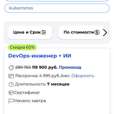
фото,
аудио
Kubernetes
Маркетинг
Цена и Срок
По стоимости
Иностранный
язык
Скидка 60%
DevOps-инженер + ИИ
Для
детей
299 750
119 900 руб.
Промокод
Рассрочка: 4 995 руб./мес.
Оформить
Красота,
Длительность:
7 месяцев
здоровье,
Сертификат
фитнес
Начало: завтра
Психология