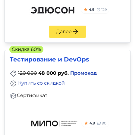
и
4.9
129
саморазвитие
Прочее
Далее
Репетиторы
Скидка 60%
Тесты
Тестирование и DevOps
на
120 000
48 000 руб.
Промокод
профориентацию
Купить со скидкой
Сертификат
4.9
90