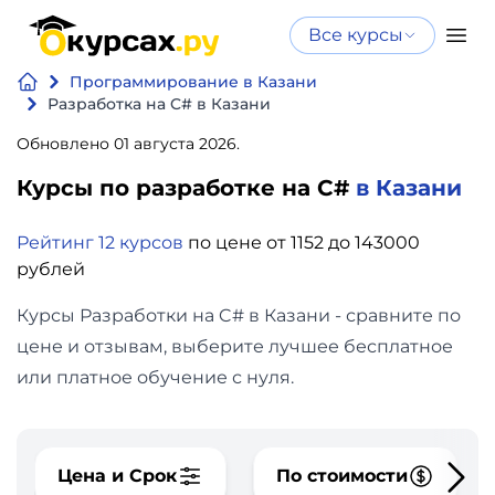
Все курсы
Нейросеть
Все курсы
Программирование в Казани
Нейросеть и ИИ
и ИИ
Разработка на C# в Казани
Курсы по
Обновлено 01 августа 2026.
Программирование
искусственному
Курсы по разработке на C#
в Казани
интеллекту
Бизнес
Курсы по нейросетям
Рейтинг 12 курсов
по цене от 1152 до 143000
и
Бесплатно
рублей
финансы
Курсы Разработки на C# в Казани - сравните по
Дизайн
цене и отзывам, выберите лучшее бесплатное
или платное обучение с нуля.
Аналитика
Видео,
Цена и Срок
По стоимости