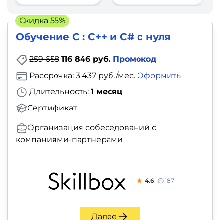
фото,
аудио
Скидка 55%
Обучение C : C++ и C# с нуля
Маркетинг
259 658
116 846 руб.
Промокод
Иностранный
Рассрочка: 3 437 руб./мес.
Оформить
язык
Длительность:
1 месяц
Для
Сертификат
детей
Организация собеседований с
компаниями-партнерами
Красота,
здоровье,
фитнес
4.6
187
Психология
Далее