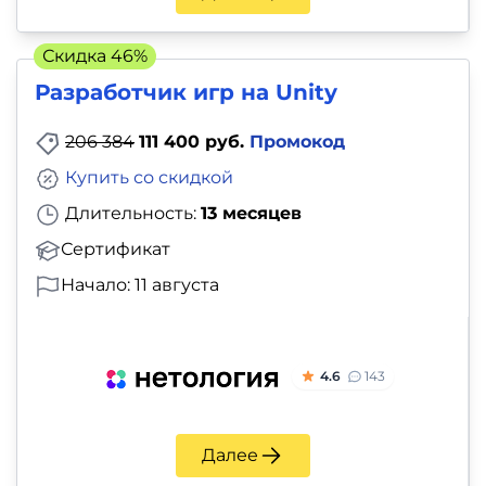
и
саморазвитие
Скидка 46%
Разработчик игр на Unity
Прочее
206 384
111 400 руб.
Промокод
Репетиторы
Купить со скидкой
Тесты
Длительность:
13 месяцев
на
Сертификат
профориентацию
Начало: 11 августа
4.6
143
Далее