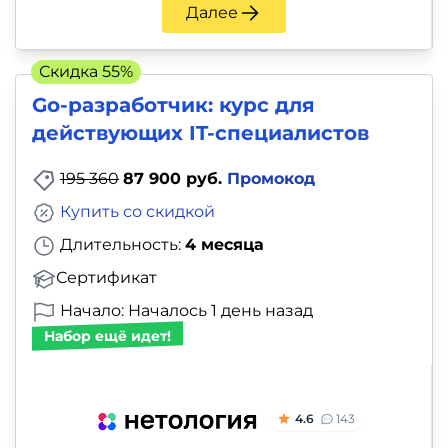
и
Далее
саморазвитие
Скидка 55%
Прочее
Go-разработчик: курс для
действующих IT-специалистов
Репетиторы
195 360
87 900 руб.
Промокод
Тесты
Купить со скидкой
на
Длительность:
4 месяца
профориентацию
Сертификат
Начало: Началось 1 день назад
Набор ещё идет!
4.6
143