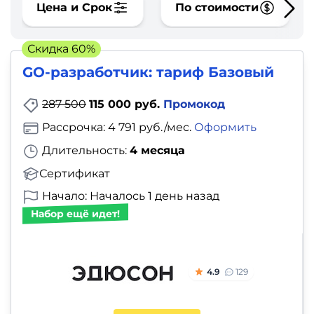
фото,
Цена и Срок
По стоимости
аудио
Скидка 60%
Маркетинг
GO-разработчик: тариф Базовый
Иностранный
287 500
115 000 руб.
Промокод
язык
Рассрочка: 4 791 руб./мес.
Оформить
Длительность:
4 месяца
Для
Сертификат
детей
Начало: Началось 1 день назад
Красота,
Набор ещё идет!
здоровье,
фитнес
4.9
129
Психология