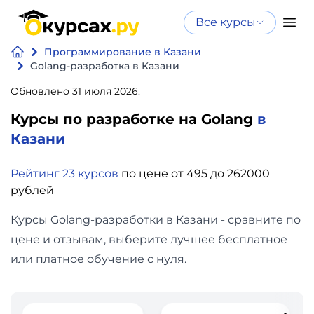
Все курсы
Нейросеть
Все курсы
Программирование в Казани
Нейросеть и ИИ
и ИИ
Golang-разработка в Казани
Курсы по
Обновлено 31 июля 2026.
Программирование
искусственному
Курсы по разработке на Golang
в
интеллекту
Бизнес
Казани
Курсы по нейросетям
и
Бесплатно
Рейтинг 23 курсов
по цене от 495 до 262000
финансы
рублей
Дизайн
Курсы Golang-разработки в Казани - сравните по
цене и отзывам, выберите лучшее бесплатное
Аналитика
или платное обучение с нуля.
Видео,